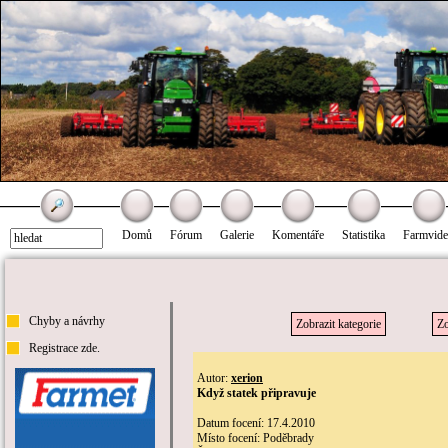
Domů
Fórum
Galerie
Komentáře
Statistika
Farmvid
Chyby a návrhy
Zobrazit kategorie
Zo
Registrace zde.
Autor:
xerion
Když statek připravuje
Datum focení: 17.4.2010
Místo focení: Poděbrady