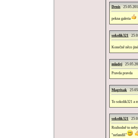
Denis
25.05.2010
pekna galeria
sokolik321
25.05
Konečně něco jiné
mladej
25.05.20
Pravda pravda
Magrixak
25.05.
To sokolik321 a ml
sokolik321
25.05
Rozhodně to nebylo
"nefandíš"