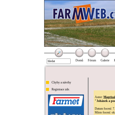
Domů
Fórum
Galerie
Chyby a návrhy
Registrace zde.
Autor:
Magrixa
"Johánek a po
Datum focení: 7
Místo focení: okr