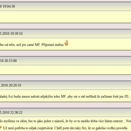
 19:04:30
.2010 19:39:10
ho od tebe, než jen samé MF. Příjemná změna
10 20:15:00
2010 20:29:10
adej:Asi budu muset nafotit nějakýho toho MF ,aby ste o mě neříkali že začínam fotit jen JD...
.2010 22:38:22
 myšleno ve zlém, ber to jako jeden z názorů, že by se to mohlo třeba více lidem omrzet... Nen
Už není potřeba to nějak rozpitvávat. Chtěl jsem tím taky říct, že se galerka vcelku povedla.