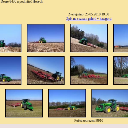
 Deere 8430 a podmítač Horsch.
Zveřejněno: 25.05.2010 19:00
Zpět na seznam galerií v kategorii
Počet zobrazení 9910