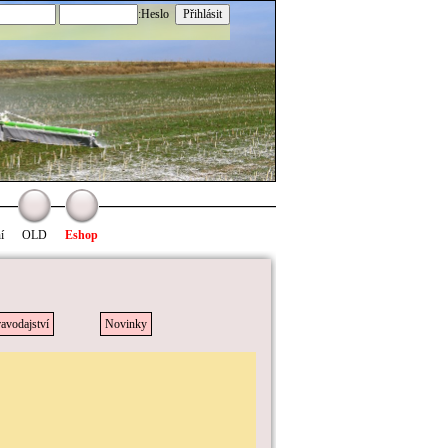
:Heslo
í
OLD
Eshop
avodajství
Novinky