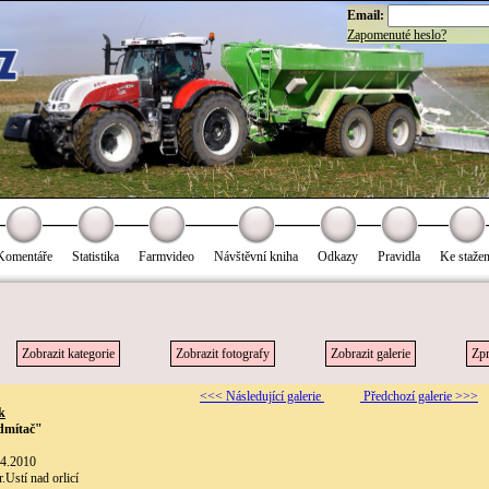
Email:
Zapomenuté heslo?
Komentáře
Statistika
Farmvideo
Návštěvní kniha
Odkazy
Pravidla
Ke stažen
Zobrazit kategorie
Zobrazit fotografy
Zobrazit galerie
Zpr
<<< Následující galerie
Předchozí galerie >>>
k
dmítač"
.4.2010
.Ustí nad orlicí