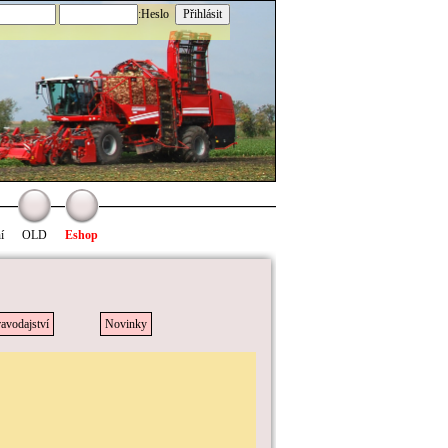
:Heslo
í
OLD
Eshop
avodajství
Novinky