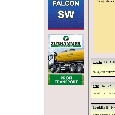
Přihnojování s 
dejv14
14.03.201
co to je za družs
deno
14.03.2010
nebolo by to lepsie
koudelka81
14.0