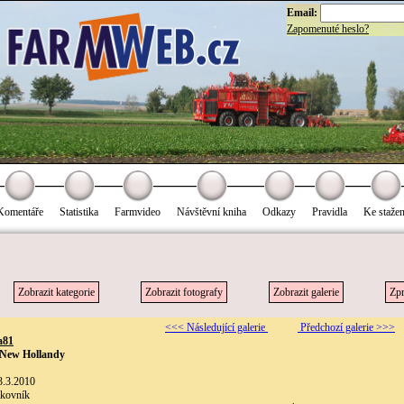
Email:
Zapomenuté heslo?
Komentáře
Statistika
Farmvideo
Návštěvní kniha
Odkazy
Pravidla
Ke stažen
Zobrazit kategorie
Zobrazit fotografy
Zobrazit galerie
Zpr
<<< Následující galerie
Předchozí galerie >>>
a81
 New Hollandy
3.3.2010
akovník