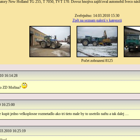
tratory New Holland TG 255, T 7050, TVT 170. Dovoz hnojiva zajišťoval automobil Iveco nás
Zveřejněno: 14.03.2010 15:30
Zpět na seznam galerií v kategorii
Počet zobrazení 8125
0 16:14:28
tvo ZD Mořina?
 16:25:00
 kupit jedno velkoplosne rozmetadlo ako tri tieto male by to usetrilo naftu a tak dalej ....
3.2010 16:25:19