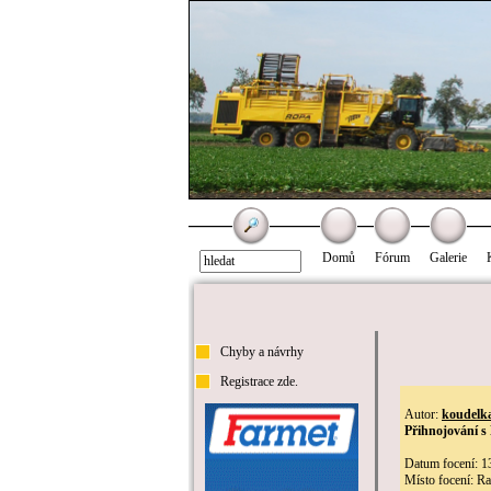
Domů
Fórum
Galerie
Chyby a návrhy
Registrace zde.
Autor:
koudelk
Přihnojování s
Datum focení: 1
Místo focení: R