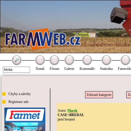
Domů
Fórum
Galerie
Komentáře
Statistika
Farmvid
Chyby a návrhy
Zobrazit kategorie
Zo
Registrace zde.
Autor:
Macek
CASE+BREDAL
jarní hnojení