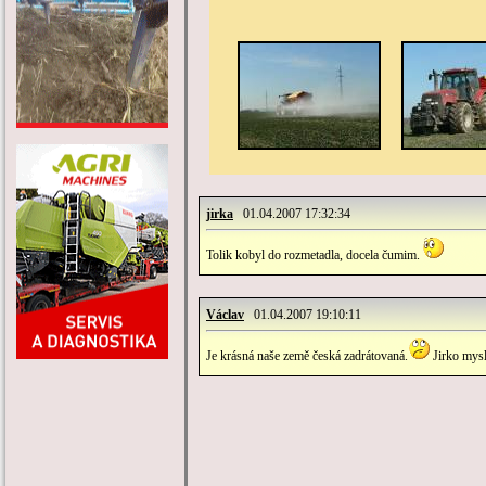
jirka
01.04.2007 17:32:34
Tolik kobyl do rozmetadla, docela čumim.
Václav
01.04.2007 19:10:11
Je krásná naše země česká zadrátovaná.
Jirko mysl