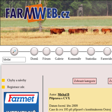
Domů
Fórum
Galerie
Komentáře
Statistika
Farmvid
Chyby a návrhy
Zobrazit kategorie
Zo
Registrace zde.
Autor:
Michal B
Příprava s CVX
Datum focení: léto 2009
Case ih cvx 195 při přípravě s kombinátorem Ostroj