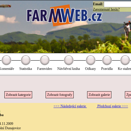
Email:
Zapomenuté heslo?
Komentáře
Statistika
Farmvideo
Návštěvní kniha
Odkazy
Pravidla
Ke stažen
Zobrazit kategorie
Zobrazit fotografy
Zobrazit galerie
Zpr
<<< Následující galerie
Předchozí galerie >>>
a
rba
4.11.2009
olní Dunajovice