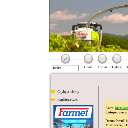
Domů
Fórum
Galerie
Chyby a návrhy
Registrace zde.
Autor:
Metallic
Listopadová o
Datum focení: 1
Místo focení: D