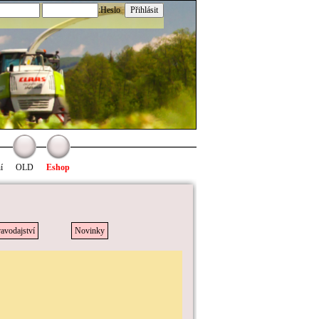
:Heslo
í
OLD
Eshop
avodajství
Novinky