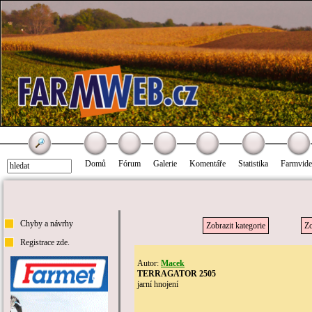
Domů
Fórum
Galerie
Komentáře
Statistika
Farmvid
Chyby a návrhy
Zobrazit kategorie
Zo
Registrace zde.
Autor:
Macek
TERRAGATOR 2505
jarní hnojení