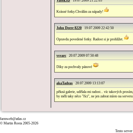
VašekJD
19.07.2009 21:22:03
Krásné fotky.Chválím za nápady!
John Deere 8220
19.07.2009 22:42:50
Opravdu povedené fotky. Radost si je prohlížet.
vsvarc
20.07.2009 07:50:48
Díky za pochvaly pánové
akaTadeas
20.07.2009 13:13:07
pěkná galerie, udělala mi radost... víc takových prosí
by měli taky něco "říci", ne jen zabrat místo na serveru.
farmweb@atlas.cz
© Martin Rosta 2005-2026
Tento server