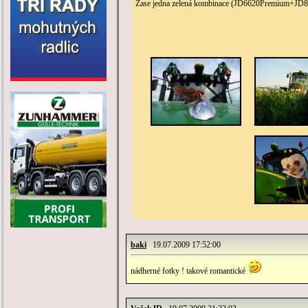
Zase jedna zelená kombinace (JD6620Premium+JD83
baki
19.07.2009 17:52:00
nádherné fotky ! takové romantické