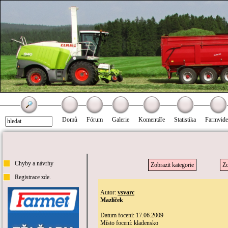
Domů
Fórum
Galerie
Komentáře
Statistika
Farmvid
Chyby a návrhy
Zobrazit kategorie
Zo
Registrace zde.
Autor:
vsvarc
Mazlíček
Datum focení: 17.06.2009
Místo focení: kladensko