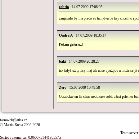
cabrio
14.07.2009 17:08:05
zaujimalo by ma prečo su tam dva tie lisy chceli to ryc
Ondra A
14.07.2009 18:35:14
Pěkná galerie..
!
baki
14.07.2009 20:28:27
tak když už ty lisy maj tak at se využijou a muže se jít
Zero
15.07.2009 10:49:58
Otazocka ten lis claas nedokaze robit väcsí priemer ba
farmweb@atlas.cz
© Martin Rosta 2005-2026
Tento server
Script vykonan za: 0.060675144195557.s