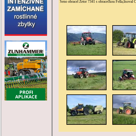
Seno obracel Zetor 7341 s obracečkou Fella,lisoval C