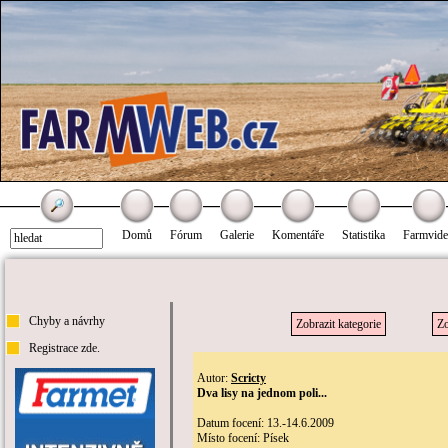
Domů
Fórum
Galerie
Komentáře
Statistika
Farmvid
Chyby a návrhy
Zobrazit kategorie
Zo
Registrace zde.
Autor:
Scricty
Dva lisy na jednom poli...
Datum focení: 13.-14.6.2009
Místo focení: Písek