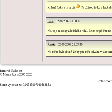
Krásné fotky a ty stroje
To už jsou fotky z letošní
Leoš
02.06.2009 21:00:12
Ne, to jsou fotky z loňského roku. Letos se ještě u ná
Řezňa
02.06.2009 21:03:30
No mě to bylo divné, že by jste měli odvahu v takové
farmweb@atlas.cz
© Martin Rosta 2005-2026
Tento server
Script vykonan za: 0.0054590702056885.s