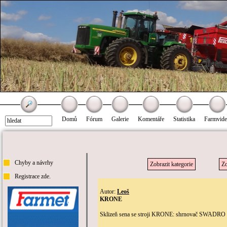
Domů
Fórum
Galerie
Komentáře
Statistika
Farmvid
Chyby a návrhy
Zobrazit kategorie
Zo
Registrace zde.
Autor:
Leoš
KRONE
Sklizeň sena se stroji KRONE: shrnovač SWADRO