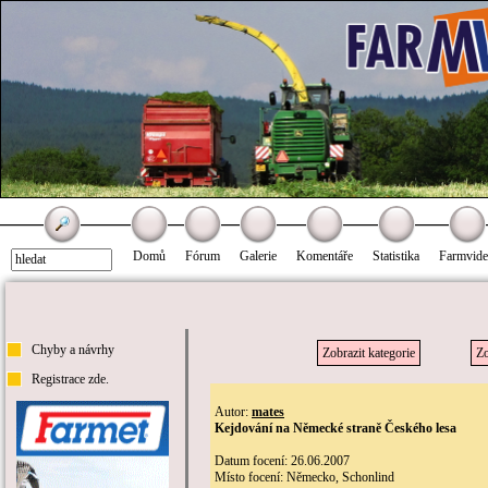
Domů
Fórum
Galerie
Komentáře
Statistika
Farmvid
Chyby a návrhy
Zobrazit kategorie
Zo
Registrace zde.
Autor:
mates
Kejdování na Německé straně Českého lesa
Datum focení: 26.06.2007
Místo focení: Německo, Schonlind