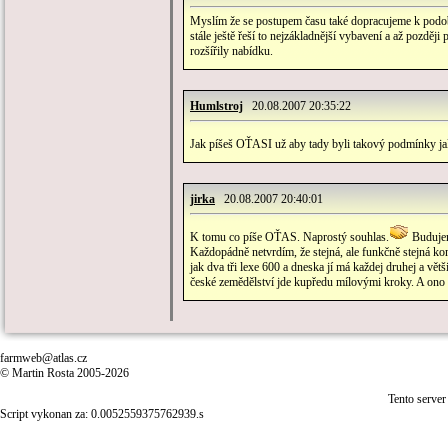
Myslím že se postupem času také dopracujeme k podob
stále ještě řeší to nejzákladnější vybavení a až pozděj
rozšířily nabídku.
Humlstroj
20.08.2007 20:35:22
Jak píšeš OŤASI už aby tady byli takový podmínky j
jirka
20.08.2007 20:40:01
K tomu co píše OŤAS. Naprostý souhlas.
Budujem
Každopádně netvrdím, že stejná, ale funkčně stejná kom
jak dva tři lexe 600 a dneska jí má každej druhej a vět
české zemědělství jde kupředu mílovými kroky. A ono
farmweb@atlas.cz
© Martin Rosta 2005-2026
Tento server
Script vykonan za: 0.0052559375762939.s