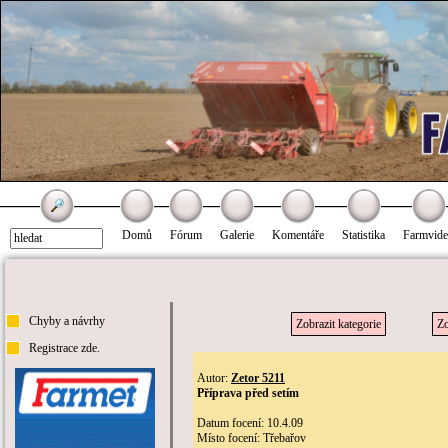
Domů
Fórum
Galerie
Komentáře
Statistika
Farmvid
Chyby a návrhy
Zobrazit kategorie
Zo
Registrace zde.
Autor:
Zetor 5211
Příprava před setím
Datum focení: 10.4.09
Místo focení: Třebařov