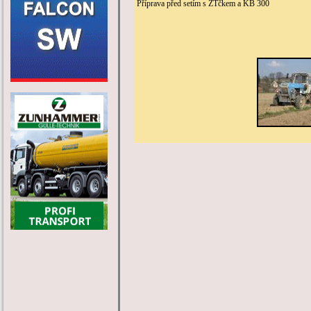
Příprava před setím s ZTčkem a KB 300