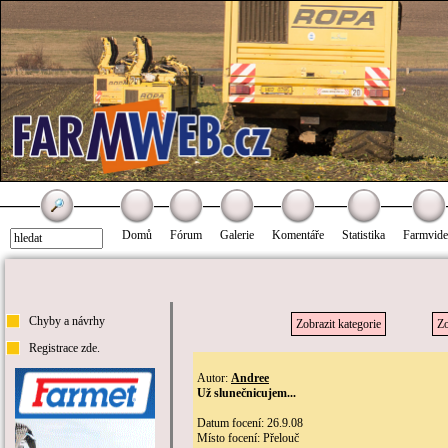
Domů
Fórum
Galerie
Komentáře
Statistika
Farmvid
Chyby a návrhy
Zobrazit kategorie
Zo
Registrace zde.
Autor:
Andree
Už slunečnicujem...
Datum focení: 26.9.08
Místo focení: Přelouč