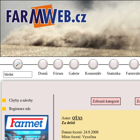
Domů
Fórum
Galerie
Komentáře
Statistika
Farmvid
Chyby a návrhy
Zobrazit kategorie
Zo
Registrace zde.
Autor:
OŤAS
Za deště
Datum focení: 24.9.2008
Místo focení: Vysočina