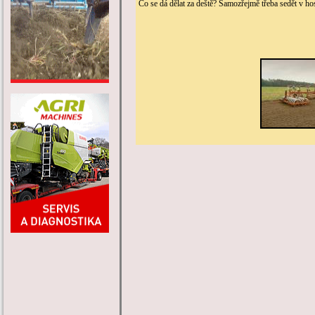
Co se dá dělat za deště? Samozřejmě třeba sedět v h