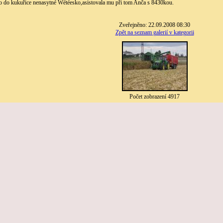
lo do kukuřice nenasytné Wétéesko,asistovala mu při tom Anča s 8430kou.
Zveřejněno: 22.09.2008 08:30
Zpět na seznam galerií v kategorii
Počet zobrazení 4917