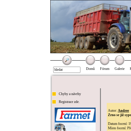
Domů
Fórum
Galerie
Chyby a návrhy
Registrace zde.
Autor:
Andree
Zrno se již sype
Datum focení: 1
Místo focení: Př