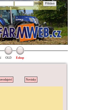
:Heslo
í
OLD
Eshop
avodajství
Novinky