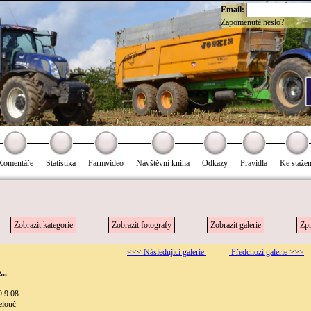
Email:
Zapomenuté heslo?
Komentáře
Statistika
Farmvideo
Návštěvní kniha
Odkazy
Pravidla
Ke stažen
Zobrazit kategorie
Zobrazit fotografy
Zobrazit galerie
Zpr
<<< Následující galerie
Předchozí galerie >>>
...
9.9.08
elouč