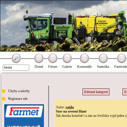
Domů
Fórum
Galerie
Komentáře
Statistika
Farmvid
Chyby a návrhy
Zobrazit kategorie
Zo
Registrace zde.
Autor:
vajda
Stav na severní Hané
Tak dneska konečně i u nás na Jevíčsku vyjel jeden