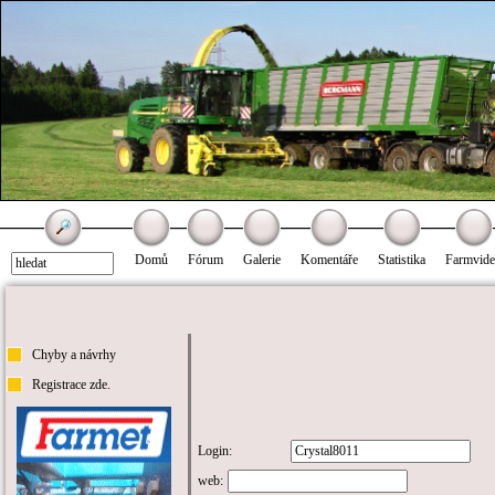
Domů
Fórum
Galerie
Komentáře
Statistika
Farmvid
Chyby a návrhy
Registrace zde.
Login:
web: