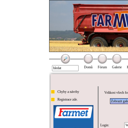
Domů
Fórum
Galerie
Chyby a návrhy
Velikost všech fo
Registrace zde.
Zobrazit gale
Login: