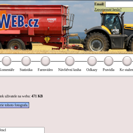
Email:
Zapomenuté heslo?
Komentáře
Statistika
Farmvideo
Návštěvní kniha
Odkazy
Pravidla
Ke stažen
tek uživatele na webu:
471 KB
rie tohoto fotografa.