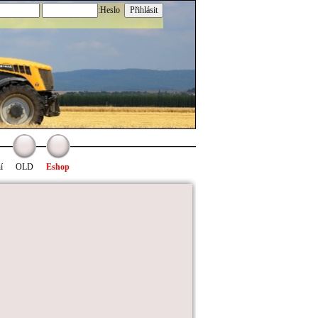
:Heslo
í
OLD
Eshop