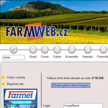
Domů
Fórum
Galerie
Komentáře
Statistika
Farmvid
Chyby a návrhy
Velikost všech fotek uživatele na webu:
8 703 KB
Registrace zde.
Zobrazit galerie tohoto fotografa.
Login: