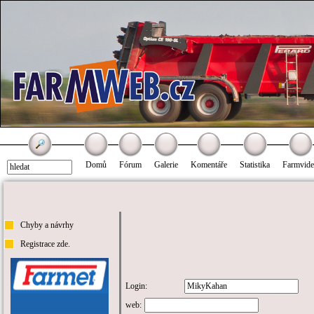
Domů
Fórum
Galerie
Komentáře
Statistika
Farmvid
Chyby a návrhy
Registrace zde.
Login:
web: