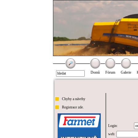
Domů
Fórum
Galerie
Chyby a návrhy
Registrace zde.
Login:
web: