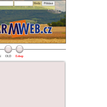
:Heslo
í
OLD
Eshop