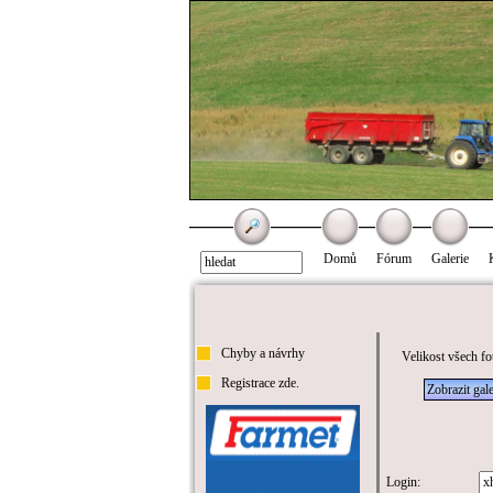
Domů
Fórum
Galerie
Chyby a návrhy
Velikost všech fo
Registrace zde.
Zobrazit gale
Login: