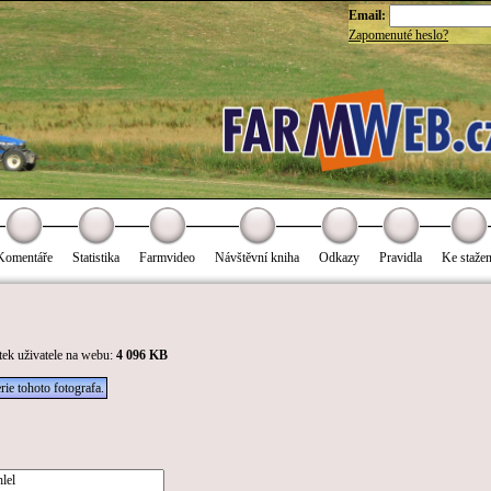
Email:
Zapomenuté heslo?
Komentáře
Statistika
Farmvideo
Návštěvní kniha
Odkazy
Pravidla
Ke stažen
tek uživatele na webu:
4 096 KB
rie tohoto fotografa.