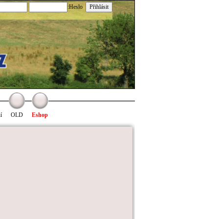
:Heslo
í
OLD
Eshop