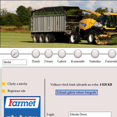
Domů
Fórum
Galerie
Komentáře
Statistika
Farmvid
Chyby a návrhy
Velikost všech fotek uživatele na webu:
4 020 KB
Registrace zde.
Zobrazit galerie tohoto fotografa.
Login: