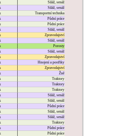
k
Siláž, senáž
k
Siláž, senáž
k
Transportní technika
k
Půdní práce
k
Půdní práce
k
Siláž, senáž
k
Zpravodajství
k
Siláž, senáž
k
Porosty
k
Siláž, senáž
k
Zpravodajství
k
Hnojení a postřiky
k
Zpravodajství
k
Žně
k
Traktory
k
Traktory
k
Traktory
k
Siláž, senáž
k
Siláž, senáž
k
Půdní práce
k
Siláž, senáž
k
Siláž, senáž
k
Traktory
k
Půdní práce
k
Půdní práce