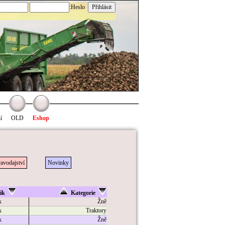
:Heslo
í
OLD
Eshop
avodajství
Novinky
ník
Kategorie
k
Žně
k
Traktory
k
Žně