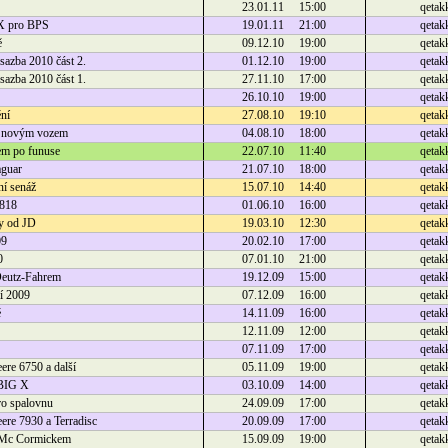
23.01.11 15:00
qetak
X pro BPS
19.01.11 21:00
qetak
ě
09.12.10 19:00
qetak
azba 2010 část 2.
01.12.10 19:00
qetak
azba 2010 část 1.
27.11.10 17:00
qetak
26.10.10 19:00
qetak
ní
27.08.10 19:10
qetak
s novým vozem
04.08.10 18:00
qetak
em po funuse
22.07.10 11:40
qetak
aguar
21.07.10 18:00
qetak
ní senáž
15.07.10 14:40
qetak
 818
01.06.10 16:00
qetak
y od JD
19.03.10 12:30
qetak
09
20.02.10 17:00
qetak
0
07.01.10 21:00
qetak
eutz-Fahrem
19.12.09 15:00
qetak
í 2009
07.12.09 16:00
qetak
ě
14.11.09 16:00
qetak
12.11.09 12:00
qetak
07.11.09 17:00
qetak
ere 6750 a další
05.11.09 19:00
qetak
 BIG X
03.10.09 14:00
qetak
ro spalovnu
24.09.09 17:00
qetak
ere 7930 a Terradisc
20.09.09 17:00
qetak
 Mc Cormickem
15.09.09 19:00
qetak