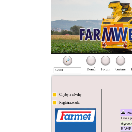
Domů
Fórum
Galerie
Chyby a návrhy
Registrace zde.
Náz
Léto s 
Agroen
HAWE v