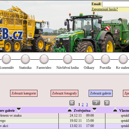
Email:
Zapomenuté heslo?
Komentáře
Statistika
Farmvideo
Návštěvní kniha
Odkazy
Pravidla
Ke stažen
Zobrazit kategorie
Zobrazit fotografy
Zobrazit galerie
Zpr
1
2
3
ev galerie
Zveřejněna
Vlast
jelenem ve znaku
24.12.11 09:00
qetak
ergo
19.02.11 15:00
qetak
 akci
13.02.11 17:00
qetak