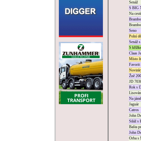
Senáž
S BIG 
Na cest
Brambos
Brambos
Seno
Polní dě
Senáž 
S křížk
Claas J
Místo ž
Favorit
Novink
Žně 20
JD 703
Rok s D
Lisován
Na jám
Jaguár
Catros
John De
Siláž s
Bašta p
John De
Orba s