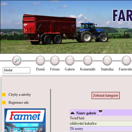
Domů
Fórum
Galerie
Komentáře
Statistika
Farmvid
Chyby a návrhy
Zobrazit kategorie
Registrace zde.
Název galerie
TwinFluid
silážování kukuřice
Tři sestry