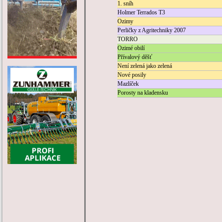
1. sníh
Holmer Terrados T3
Ozimy
Perličky z Agritechniky 2007
TORRO
Ozimé obilí
Přívalový děšť
Není zelená jako zelená
Nové posily
Mazlíček
Porosty na kladensku