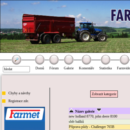
Domů
Fórum
Galerie
Komentáře
Statistika
Farmvid
Chyby a návrhy
Zobrazit kategorie
Registrace zde.
Název galerie
new holland 8770, john deere 8100
sběr balíků
Příprava půdy - Challenger 765B