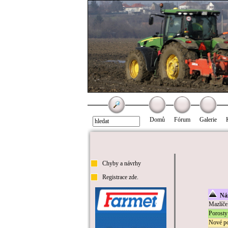
Domů
Fórum
Galerie
Chyby a návrhy
Registrace zde.
Náz
Mazlíče
Porosty
Nové po