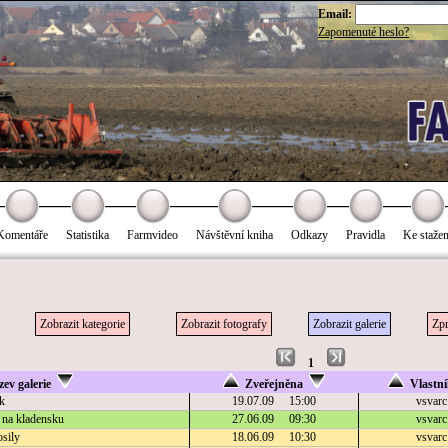
Email:
Zapomenuté heslo?
Komentáře
Statistika
Farmvideo
Návštěvní kniha
Odkazy
Pravidla
Ke stažen
Zobrazit kategorie
Zobrazit fotografy
Zobrazit galerie
Zpr
1
ev galerie
Zveřejněna
Vlastn
k
19.07.09 15:00
vsvarc
 na kladensku
27.06.09 09:30
vsvarc
sily
18.06.09 10:30
vsvarc