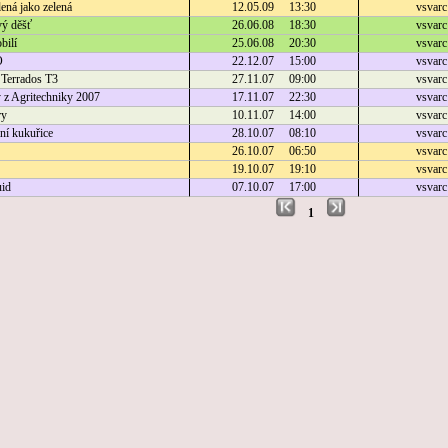
ená jako zelená
12.05.09 13:30
vsvarc
vý děšť
26.06.08 18:30
vsvarc
bilí
25.06.08 20:30
vsvarc
O
22.12.07 15:00
vsvarc
Terrados T3
27.11.07 09:00
vsvarc
y z Agritechniky 2007
17.11.07 22:30
vsvarc
ry
10.11.07 14:00
vsvarc
ní kukuřice
28.10.07 08:10
vsvarc
26.10.07 06:50
vsvarc
19.10.07 19:10
vsvarc
id
07.10.07 17:00
vsvarc
1