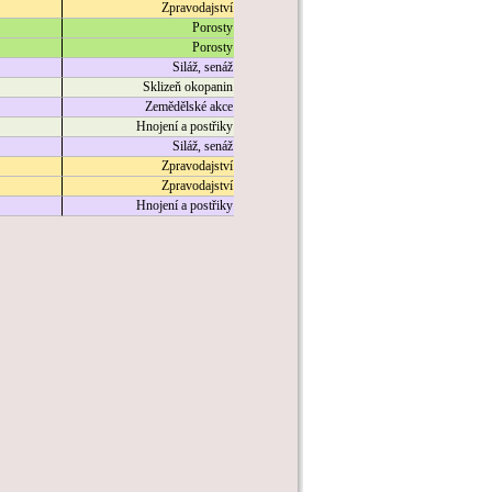
Zpravodajství
Porosty
Porosty
Siláž, senáž
Sklizeň okopanin
Zemědělské akce
Hnojení a postřiky
Siláž, senáž
Zpravodajství
Zpravodajství
Hnojení a postřiky