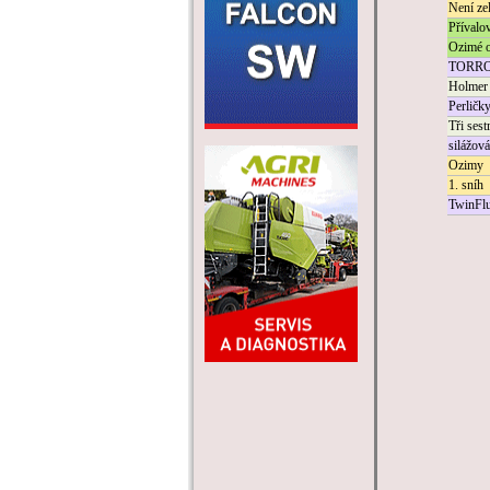
Není zel
Přívalo
Ozimé o
TORR
Holmer 
Perličk
Tři sest
silážová
Ozimy
1. sníh
TwinFlu