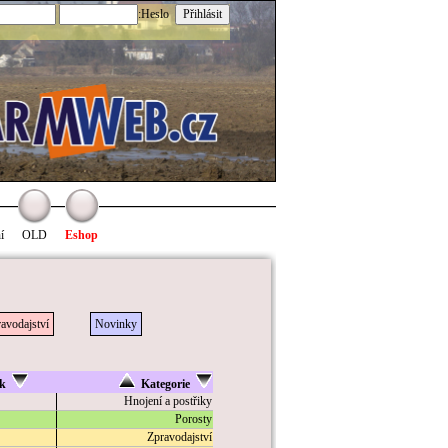
:Heslo
í
OLD
Eshop
avodajství
Novinky
ík
Kategorie
Hnojení a postřiky
Porosty
Zpravodajství