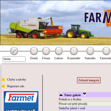
Domů
Fórum
Galerie
Komentáře
Statistika
Farmvid
Chyby a návrhy
Zobrazit kategorie
Registrace zde.
Název galerie
Potkali se u Kolína
Přesné setí ještě přesněji
Stádečko jelenů v seně