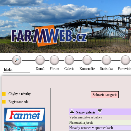
Domů
Fórum
Galerie
Komentáře
Statistika
Farmvid
Chyby a návrhy
Zobrazit kategorie
Registrace zde.
Název galerie
Vydarena žatva a baliky
Nekonečna jeseň
Navzdy ostanes v spomienkach