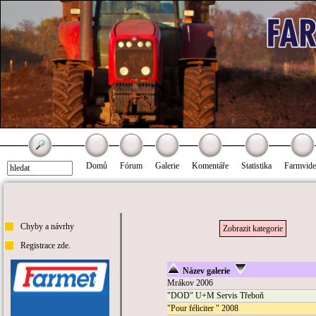
Domů
Fórum
Galerie
Komentáře
Statistika
Farmvid
Chyby a návrhy
Zobrazit kategorie
Registrace zde.
Název galerie
Mrákov 2006
"DOD" U+M Servis Třeboň
"Pour féliciter " 2008