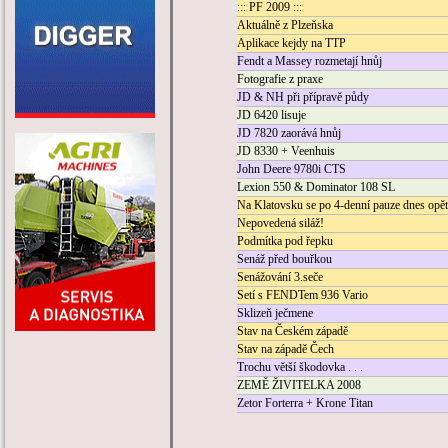
::: PF 2009 :::
Aktuálně z Plzeňska
Aplikace kejdy na TTP
Fendt a Massey rozmetají hnůj
Fotografie z praxe
JD & NH při přípravě půdy
JD 6420 lisuje
JD 7820 zaorává hnůj
JD 8330 + Veenhuis
John Deere 9780i CTS
Lexion 550 & Dominator 108 SL
Na Klatovsku se po 4-denní pauze dnes opět
Nepovedená siláž!
Podmítka pod řepku
Senáž před bouřkou
Senážování 3.seče
Setí s FENDTem 936 Vario
Sklizeň ječmene
Stav na Českém západě
Stav na západě Čech
Trochu větší škodovka . . .
ZEMĚ ŽIVITELKA 2008
Zetor Forterra + Krone Titan