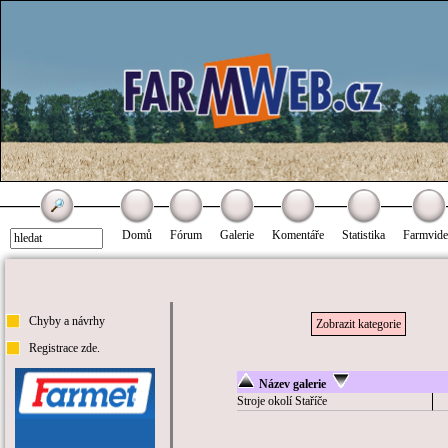
Domů
Fórum
Galerie
Komentáře
Statistika
Farmvid
Chyby a návrhy
Zobrazit kategorie
Registrace zde.
Název galerie
Stroje okolí Staříče