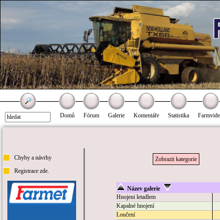
Domů
Fórum
Galerie
Komentáře
Statistika
Farmvid
Chyby a návrhy
Zobrazit kategorie
Registrace zde.
Název galerie
Hnojeni letadlem
Kapalné hnojení
Loučení