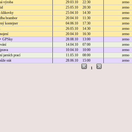
ná výroba
29.03.10 22:30
zemo
lid
25.05.10 20:30
zemo
 klikovky
25.04.10 14:30
zemo
dba brambor
20.04.10 11:30
zemo
ený kontejner
04.06.10 17:30
zemo
k
26.05.10 14:30
zemo
nojení
20.04.10 16:30
zemo
 + GPSky
28.08.10 13:00
zemo
vání
14.04.10 07:00
zemo
íprava
10.04.10 10:00
zemo
í jarních prací
11.05.10 08:00
zemo
může stát
28.06.10 15:00
zemo
1