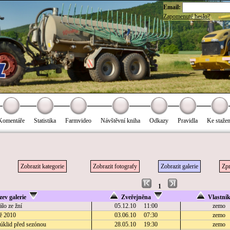
Email:
Zapomenuté heslo?
Komentáře
Statistika
Farmvideo
Návštěvní kniha
Odkazy
Pravidla
Ke stažen
Zobrazit kategorie
Zobrazit fotografy
Zobrazit galerie
Zpr
1
ev galerie
Zveřejněna
Vlastní
lo ze žní
05.12.10 11:00
zemo
ě 2010
03.06.10 07:30
zemo
 úklid před sezónou
28.05.10 19:30
zemo