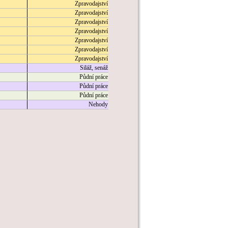
Zpravodajství
Zpravodajství
Zpravodajství
Zpravodajství
Zpravodajství
Zpravodajství
Zpravodajství
Siláž, senáž
Půdní práce
Půdní práce
Půdní práce
Nehody