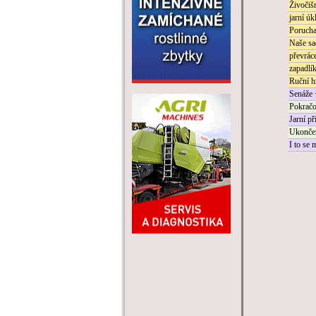
Živočiš
jarní úk
Porucha
Naše sa
převrác
zapadlí
Ruční h
Senáže
Pokračo
Jarní př
Ukončen
I to se 