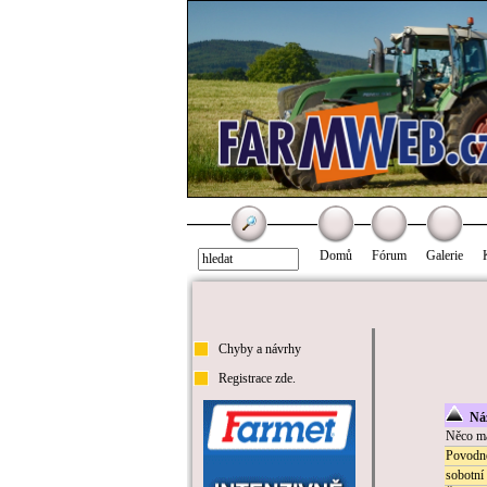
Domů
Fórum
Galerie
Chyby a návrhy
Registrace zde.
Náz
Něco má
Povodn
sobotní