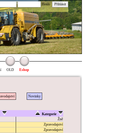
:Heslo
í
OLD
Eshop
avodajství
Novinky
k
Kategorie
Žně
Zpravodajství
Zpravodajství