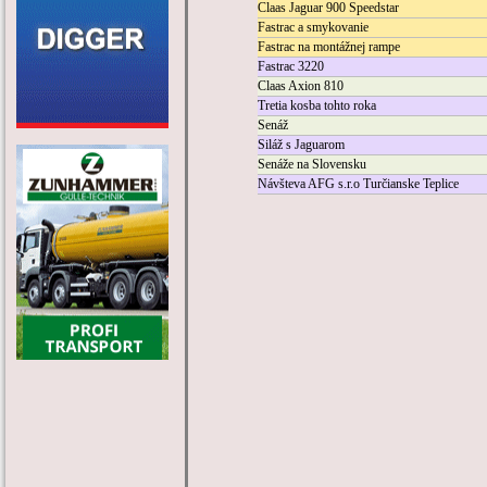
Claas Jaguar 900 Speedstar
Fastrac a smykovanie
Fastrac na montážnej rampe
Fastrac 3220
Claas Axion 810
Tretia kosba tohto roka
Senáž
Siláž s Jaguarom
Senáže na Slovensku
Návšteva AFG s.r.o Turčianske Teplice