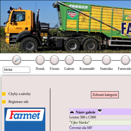
Domů
Fórum
Galerie
Komentáře
Statistika
Farmvid
Chyby a návrhy
Zobrazit kategorie
Registrace zde.
Název galerie
Lexion 580 s C900
"Ujko Slavko"
Červená sila MF