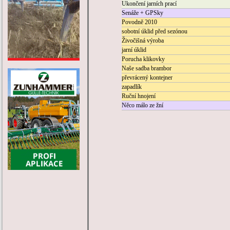
Ukončení jarních prací
Senáže + GPSky
Povodně 2010
sobotní úklid před sezónou
Živočišná výroba
jarní úklid
Porucha klikovky
Naše sadba brambor
převrácený kontejner
zapadlík
Ruční hnojení
Něco málo ze žní