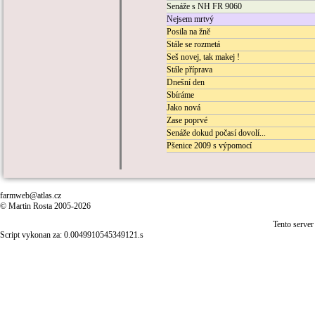
Senáže s NH FR 9060
Nejsem mrtvý
Posila na žně
Stále se rozmetá
Seš novej, tak makej !
Stále příprava
Dnešní den
Sbíráme
Jako nová
Zase poprvé
Senáže dokud počasí dovolí...
Pšenice 2009 s výpomocí
farmweb@atlas.cz
© Martin Rosta 2005-2026
Tento server
Script vykonan za: 0.0049910545349121.s