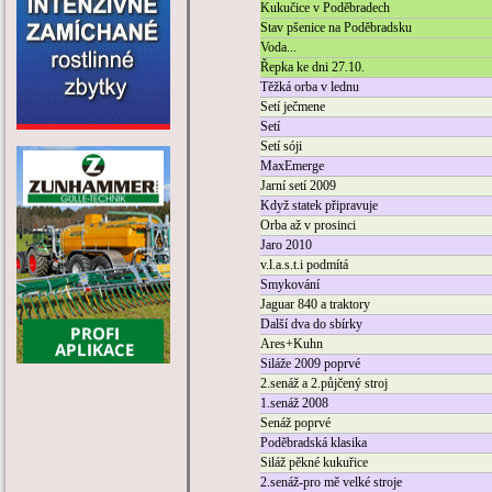
Kukučice v Poděbradech
Stav pšenice na Poděbradsku
Voda...
Řepka ke dni 27.10.
Těžká orba v lednu
Setí ječmene
Setí
Setí sóji
MaxEmerge
Jarní setí 2009
Když statek připravuje
Orba až v prosinci
Jaro 2010
v.l.a.s.t.i podmítá
Smykování
Jaguar 840 a traktory
Další dva do sbírky
Ares+Kuhn
Siláže 2009 poprvé
2.senáž a 2.půjčený stroj
1.senáž 2008
Senáž poprvé
Poděbradská klasika
Siláž pěkné kukuřice
2.senáž-pro mě velké stroje