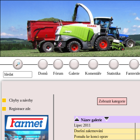
Domů
Fórum
Galerie
Komentáře
Statistika
Farmvid
Chyby a návrhy
Zobrazit kategorie
Registrace zde.
Název galerie
Lipec 2011
Dnešní zakrmování
Pomalu ke konci oprav