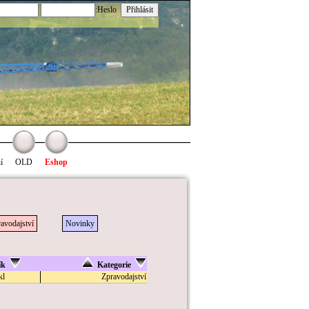
:Heslo
í
OLD
Eshop
avodajství
Novinky
ík
Kategorie
kl
Zpravodajství