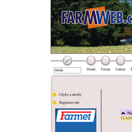
Domů
Fórum
Galerie
Chyby a návrhy
Registrace zde.
Náz
CLAAS 