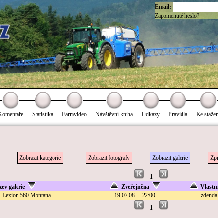
Email:
Zapomenuté heslo?
Komentáře
Statistika
Farmvideo
Návštěvní kniha
Odkazy
Pravidla
Ke stažen
Zobrazit kategorie
Zobrazit fotografy
Zobrazit galerie
Zpr
1
ev galerie
Zveřejněna
Vlastn
Lexion 560 Montana
19.07.08 22:00
zdenda
1