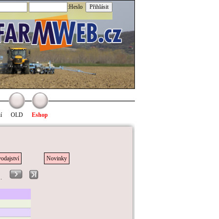
:Heslo
í
OLD
Eshop
odajství
Novinky
. .