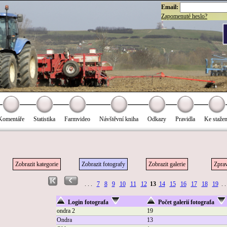
Email:
Zapomenuté heslo?
Komentáře
Statistika
Farmvideo
Návštěvní kniha
Odkazy
Pravidla
Ke stažen
Zobrazit kategorie
Zobrazit fotografy
Zobrazit galerie
Zprav
. . .
7
8
9
10
11
12
13
14
15
16
17
18
19
. 
Login fotografa
Počet galerií fotografa
ondra 2
19
Ondra
13