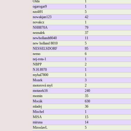
Olda
1
ogarogar9
1
nzoli91
5
nowakjan123
42
novakcz
1
NH8870A
79
neznalek
37
newhollandt8040
11
new holland 8010
5
NESSELSDORF
95
nemo
6
nej-rota-1
1
NBPP
2
N.H.8970
1
myhal7800
1
Mozek
3
motorová myš
2
motasek16
240
momin
35
Mocák
630
mladej
36
Mischel
1
MISA
15
miruna
14
MiroslavL
5