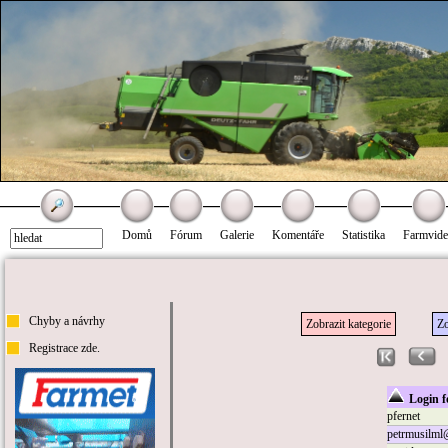
Domů
Fórum
Galerie
Komentáře
Statistika
Farmvid
Chyby a návrhy
Zobrazit kategorie
Zo
Registrace zde.
.
Login f
pfernet
petrmusilml