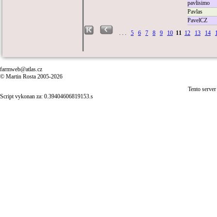
pavlisimo
Pavlas
PavelCZ
. . .
5
6
7
8
9
10
11
12
13
14
farmweb@atlas.cz
© Martin Rosta 2005-2026
Tento server
Script vykonan za: 0.39404606819153.s