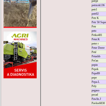
petrjd
petricek136
petr1
petr02
Petr K
Petr 50 Supe
Petr
peto
Petko481
Peter.K
peter r
Peter Deere
Peté
Petashb
Peťan
pepin
Pepek
Pepe89
pepe
Pepa-L
Pely
pegaso
pecad
Pawlis.J
Pavlos6830