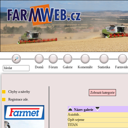
Domů
Fórum
Galerie
Komentáře
Statistika
Farmvid
Chyby a návrhy
Zobrazit kategorie
Registrace zde.
Název galerie
Axiobib..
Opět sejeme
TITAN