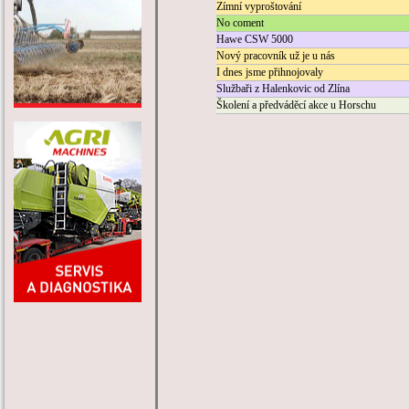
Zímní vyproštování
No coment
Hawe CSW 5000
Nový pracovník už je u nás
I dnes jsme přihnojovaly
Službaři z Halenkovic od Zlína
Školení a předváděcí akce u Horschu