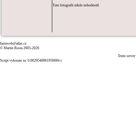
Tuto fotografii nikdo nehodnotil.
farmweb@atlas.cz
© Martin Rosta 2005-2026
Tento server
Script vykonan za: 0.0029540061950684.s