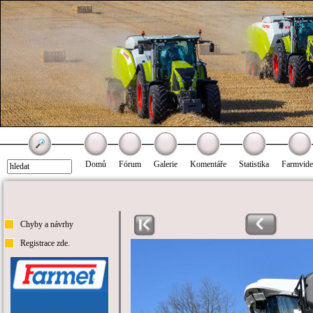
Domů
Fórum
Galerie
Komentáře
Statistika
Farmvid
Chyby a návrhy
Registrace zde.