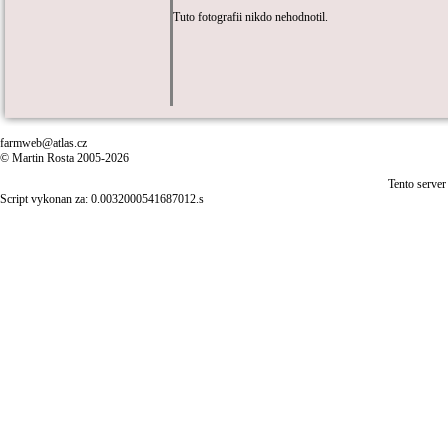
Tuto fotografii nikdo nehodnotil.
farmweb@atlas.cz
© Martin Rosta 2005-2026
Tento server
Script vykonan za: 0.0032000541687012.s