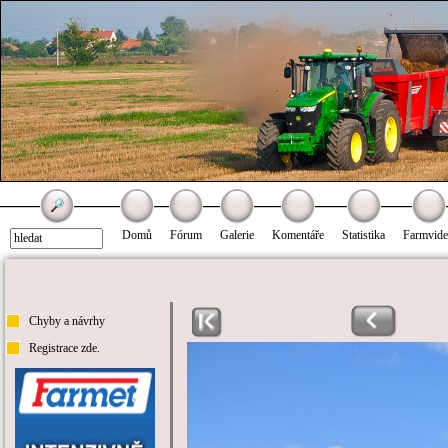
Domů
Fórum
Galerie
Komentáře
Statistika
Farmvid
Chyby a návrhy
Registrace zde.