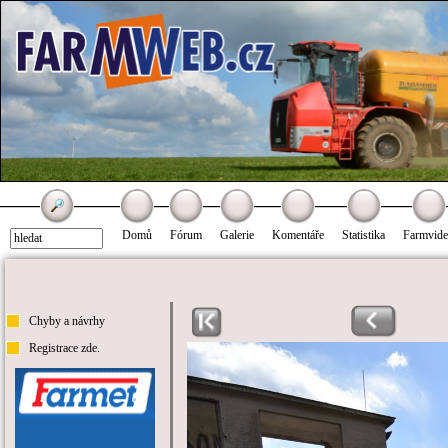
Domů
Fórum
Galerie
Komentáře
Statistika
Farmvid
Chyby a návrhy
Registrace zde.