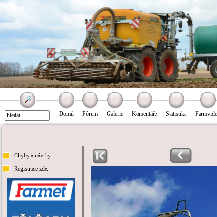
Domů
Fórum
Galerie
Komentáře
Statistika
Farmvid
Chyby a návrhy
Registrace zde.