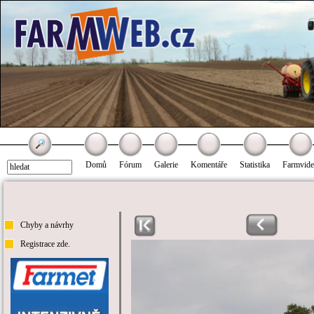
Domů
Fórum
Galerie
Komentáře
Statistika
Farmvid
Chyby a návrhy
Registrace zde.