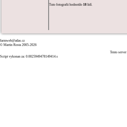
Tuto fotografii hodnotilo
18
lidí.
farmweb@atlas.cz
© Martin Rosta 2005-2026
Tento server
Script vykonan za: 0.0025949478149414.s