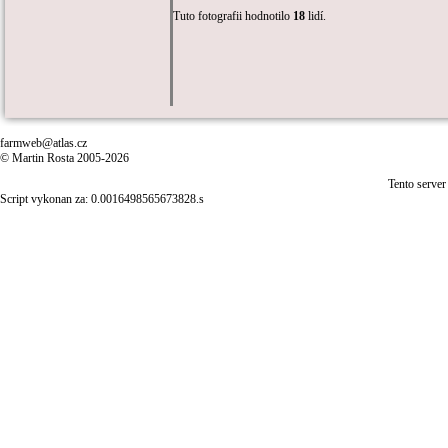
Tuto fotografii hodnotilo
18
lidí.
farmweb@atlas.cz
© Martin Rosta 2005-2026
Tento server
Script vykonan za: 0.0016498565673828.s