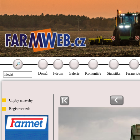
Domů
Fórum
Galerie
Komentáře
Statistika
Farmvid
Chyby a návrhy
Registrace zde.