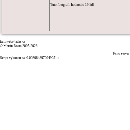
Tuto fotografii hodnotilo
19
lidí.
farmweb@atlas.cz
© Martin Rosta 2005-2026
Tento server
Script vykonan za: 0.0030848979949951.s