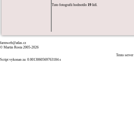
Tuto fotografii hodnotilo
19
lidí.
farmweb@atlas.cz
© Martin Rosta 2005-2026
Tento server
Script vykonan za: 0.0013060569763184.s