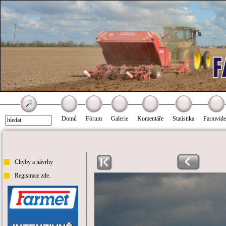
Domů
Fórum
Galerie
Komentáře
Statistika
Farmvid
Chyby a návrhy
Registrace zde.