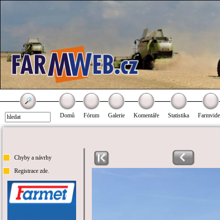
Domů
Fórum
Galerie
Komentáře
Statistika
Farmvid
Chyby a návrhy
Registrace zde.