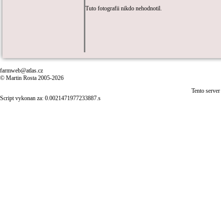
Tuto fotografii nikdo nehodnotil.
farmweb@atlas.cz
© Martin Rosta 2005-2026
Tento server
Script vykonan za: 0.0021471977233887.s